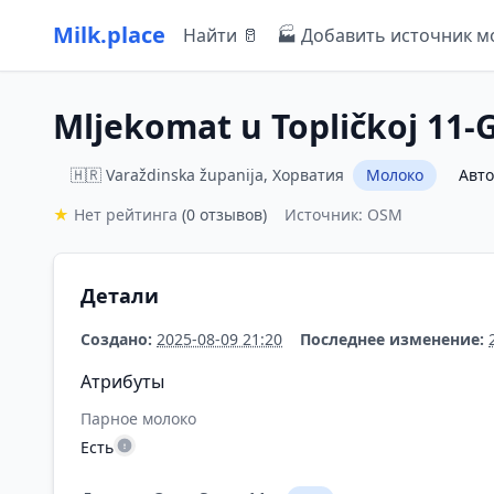
Milk.place
Найти 🥛
🏭 Добавить источник м
Mljekomat u Topličkoj 11-
🇭🇷 Varaždinska županija, Хорватия
Молоко
Авт
★
Нет рейтинга
(0 отзывов)
Источник: OSM
Детали
Создано:
2025-08-09 21:20
Последнее изменение:
Атрибуты
Парное молоко
Есть