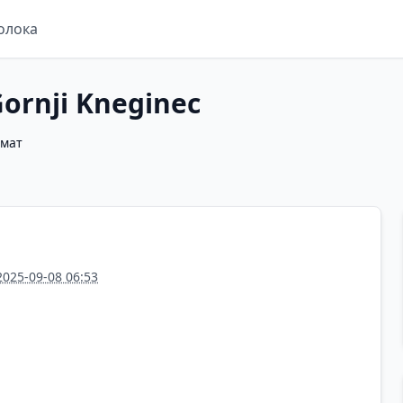
олока
Gornji Kneginec
омат
2025-09-08 06:53