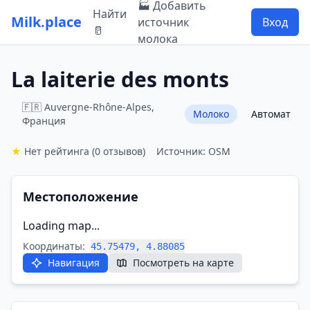
🏭 Добавить
Найти
Milk.place
источник
Вход
🥛
молока
La laiterie des monts
🇫🇷 Auvergne-Rhône-Alpes,
Молоко
Автомат
Франция
★
Нет рейтинга
(0 отзывов)
Источник: OSM
Местоположение
Loading map...
Координаты:
45.75479, 4.88085
Навигация
Посмотреть на карте