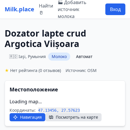
🏭 Добавить
Найти
Milk.place
источник
Вход
🥛
молока
Dozator lapte crud
Argotica Viișoara
🇷🇴 Iaşi, Румыния
Молоко
Автомат
★
Нет рейтинга
(0 отзывов)
Источник: OSM
Местоположение
Loading map...
Координаты:
47.13456, 27.57623
Навигация
Посмотреть на карте